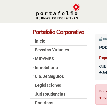
Portafolio Corporativo
30
Inicio
POD
Revistas Virtuales
Dispo
MIPYMES
QUE 
Inmobiliaria
GUAR
Cia.De Seguros
Legislaciones
Para
Jurisprudencias
enla
Doctrinas